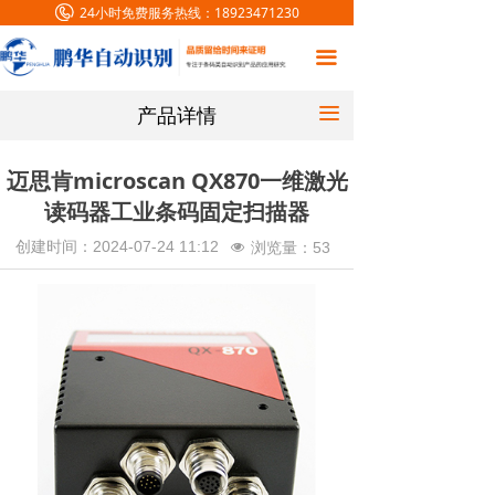
24小时免费服务热线：
18923471230
首页
끀
条码解决方案
产品详情
끀
产品中心
客户案例
迈思肯microscan QX870一维激光
读码器工业条码固定扫描器
新闻中心
创建时间：
2024-07-24
11:12
浏览量：
53
넶
关于我们
联系我们
在线留言