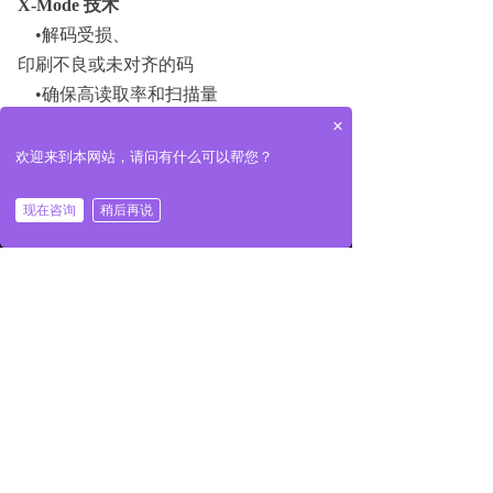
X-Mode 技术
•解码受损、
印刷不良或未对齐的码
•确保高读取率和扫描量
×
高性能
欢迎来到本网站，请问有什么可以帮您？
高效的解码能力，能以长达 10"（25.4
낀
끅
끣
现在咨询
稍后再说
cm）的光束宽度可靠读取长达30"（762 cm）
首页
一键拨号
产品展示
的条码。
智能光栅
除控制扫描角度和速度之外，具有智能自
动调整技术的可编程光栅也是 QX-870 的一大
特色。先进的软件可自动调整激光的光栅高度
和宽度，使之与条码相匹配，从而可在一个读
取周期内有选择地瞄准条码。