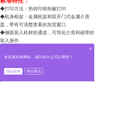
标准特性：
◆打印方法：热转印和热敏打印
◆机身框架：金属框架和双开门式金属介质
盖，带有可清楚查看的加宽窗口
◆侧面装入耗材的通道，可简化介质和碳带的
装入操作
×
◆配备 E3™ Element Energy™ 均衡器的薄膜
打印头，可展现更为出色的打印质量
欢迎来到本网站，请问有什么可以帮您？
◆通信：USB 2.0 高速接口、RS-232 串行接
낀
끅
끣
现在咨询
稍后再说
口、10/100 以太网、蓝牙 4.1、双 USB 主机端
首页
一键拨号
产品展示
口
◆4.3 英寸彩色触摸显示屏，菜单具有直观
性，方便进行快速操作和设置管理
◆双色状态 LED 指示灯，方便快速了解打印
机状态
◆经过 ENERGY STAR 认证
◆Zebra Designer Essentials：易于使用的免费标