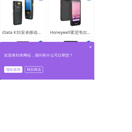
iData K3S安卓移动数据终端 带键盘手持PDA条码数据采集器工业盘点机
Honeywell霍尼韦尔EDA65 Wi-Fi6&5G系列移动数据终端条码采集器
×
欢迎来到本网站，请问有什么可以帮您？
낀
끅
끣
现在咨询
稍后再说
首页
一键拨号
产品展示
Honeywell霍尼韦尔EDA61K移动数据终端手持PDA条码数据采集器
Honeywell霍尼韦尔EDA52移动数据终端 条码数据采集器
上一页
1
/
3
下一页
版权所有：
深圳市鹏华自动识别技术有限公司