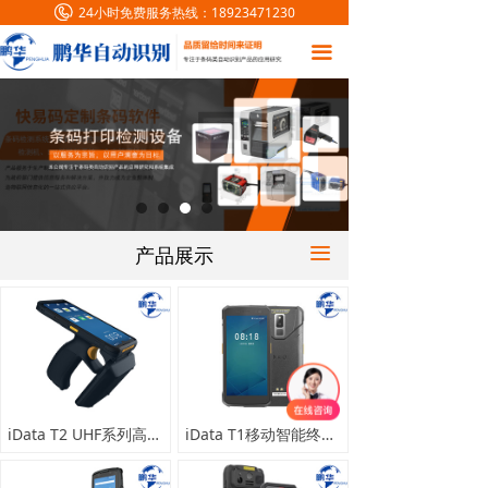
24小时免费服务热线：
18923471230
首页
끀
条码解决方案
产品中心
客户案例
新闻中心
产品展示
끀
联系我们
共
13
个产品
关于我们
在线留言
iData T2 UHF系列高性能RFID移动数据终端 把枪式工业RFID手持PDA数据采集器
iData T1移动智能终端 安卓手持终端PDA二维条码数据采集器盘点机