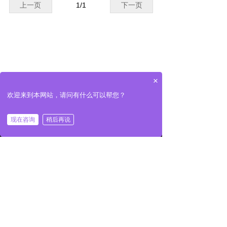
上一页
1
/
1
下一页
×
欢迎来到本网站，请问有什么可以帮您？
낀
끅
끣
现在咨询
稍后再说
首页
一键拨号
产品展示
版权所有：
深圳市鹏华自动识别技术有限公司